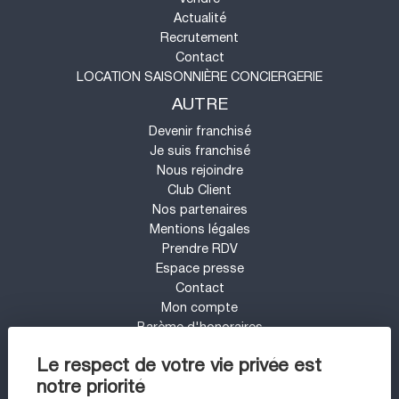
Actualité
Recrutement
Contact
LOCATION SAISONNIÈRE CONCIERGERIE
AUTRE
Devenir franchisé
Je suis franchisé
Nous rejoindre
Club Client
Nos partenaires
Mentions légales
Prendre RDV
Espace presse
Contact
Mon compte
Barème d'honoraires
UN PROJET IMMOBILIER SUR LE SECTEUR
Le respect de votre vie privée est
DE ARCACHON ?
notre priorité