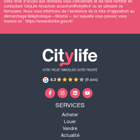
votre droit d'accès aux données vous concernant et les faire rectifier en
contactant CityLife Arcachon arcachon@citylife.fr ou en utilisant
ce
formulaire
. Nous vous informons de l’existence de la liste d'opposition au
démarchage téléphonique « Bloctel », sur laquelle vous pouvez vous
inscrire ici :
https://www.bloctel.gouv.fr/
4.3
(8 avis)
SERVICES
Acheter
Louer
Vendre
Actualité