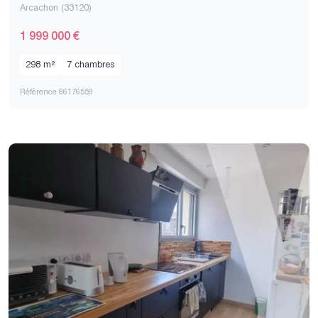
Arcachon (33120)
1 999 000 €
298 m²
7 chambres
Référence 86176559