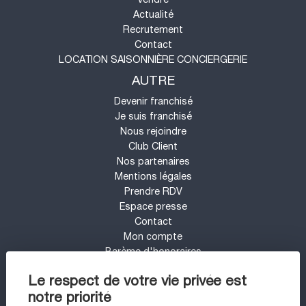
Actualité
Recrutement
Contact
LOCATION SAISONNIÈRE CONCIERGERIE
AUTRE
Devenir franchisé
Je suis franchisé
Nous rejoindre
Club Client
Nos partenaires
Mentions légales
Prendre RDV
Espace presse
Contact
Mon compte
Barème d'honoraires
UN PROJET IMMOBILIER SUR LE SECTEUR
Le respect de votre vie privée est
DE ARCACHON ?
notre priorité