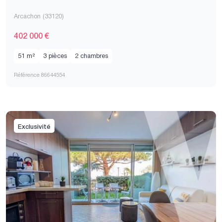
Arcachon (33120)
402 000 €
51 m²
3 pièces
2 chambres
Référence 86644554
Exclusivité