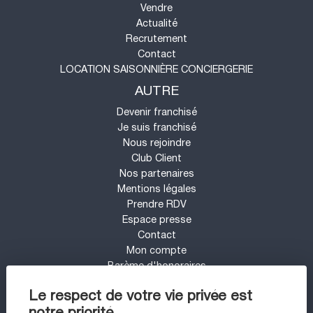
Vendre
Actualité
Recrutement
Contact
LOCATION SAISONNIÈRE CONCIERGERIE
AUTRE
Devenir franchisé
Je suis franchisé
Nous rejoindre
Club Client
Nos partenaires
Mentions légales
Prendre RDV
Espace presse
Contact
Mon compte
Barème d'honoraires
UN PROJET IMMOBILIER SUR LE SECTEUR
Le respect de votre vie privée est
DE ARCACHON ?