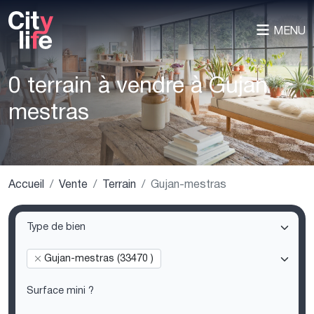
MENU
0 terrain à vendre à Gujan
mestras
Accueil
Vente
Terrain
Gujan-mestras
Gujan-mestras (33470 )