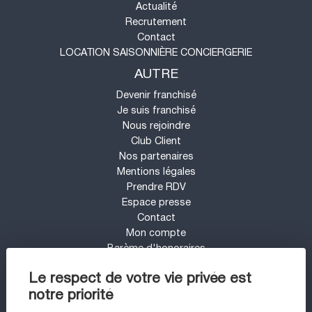
Actualité
Recrutement
Contact
LOCATION SAISONNIÈRE CONCIERGERIE
AUTRE
Devenir franchisé
Je suis franchisé
Nous rejoindre
Club Client
Nos partenaires
Mentions légales
Prendre RDV
Espace presse
Contact
Mon compte
Barème d'honoraires
UN PROJET IMMOBILIER SUR LE SECTEUR
Le respect de votre vie privée est
DE ARCACHON ?
notre priorité
Appartement à vendre à Arcachon