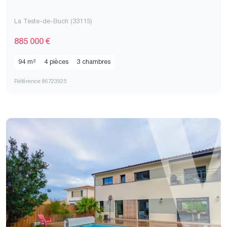
La Teste-de-Buch (33115)
885 000 €
94 m²
4 pièces
3 chambres
Référence 86723925