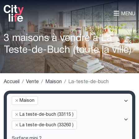
MENU
3 maisons à vendre à La
Teste-de-Buch (toute la ville)
Accueil
Vente
Maison
La-teste-de-buch
Maison
La teste-de-buch (33115 )
La teste-de-buch (33260 )