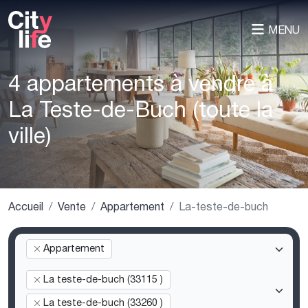
MENU
4 appartements à vendre à
La Teste-de-Buch (toute la
ville)
Accueil
Vente
Appartement
La-teste-de-buch
Appartement
La teste-de-buch (33115 )
La teste-de-buch (33260 )