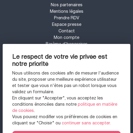
Nos partenaires
Mentions légales
Prendre RDV
Espace presse
Contact
Mon compte
Barème d'honoraires
UN PROJET IMMOBILIER SUR LE SECTEUR
Le respect de votre vie privée est
DE ARCACHON ?
notre priorité
Appartement à vendre à Arcachon
Nous utilisons des cookies afin de mesurer l'audience
Maison à vendre à Gujan-mestras
du site, proposer une meilleure expérience utilisateur
Appartement à vendre à La teste-de-buch
et tester que vous n'êtes pas un robot lorsque vous
Maison à vendre à Arcachon
validez un formulaire.
Maison à vendre à La teste-de-buch
En cliquant sur "Accepter", vous acceptez les
Maison à vendre à La teste-de-buch
conditions énoncées dans notre
politique en matière
Maison à vendre à Cestas
de cookies
.
Maison à vendre à Lège-cap-ferret
Vous pouvez modifier vos préférences de cookies en
Maison à vendre à Biscarrosse
cliquant sur "Choisir" ou
continuer sans accepter.
Appartement à vendre à Gujan-mestras