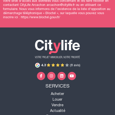
votre droit d'accès aux données vous concernant et les faire rectifier en
contactant CityLife Arcachon arcachon@citylife.fr ou en utilisant
ce
formulaire
. Nous vous informons de l’existence de la liste d'opposition au
démarchage téléphonique « Bloctel », sur laquelle vous pouvez vous
inscrire ici :
https://www.bloctel.gouv.fr/
4.3
(8 avis)
SERVICES
Acheter
Louer
Vendre
Actualité