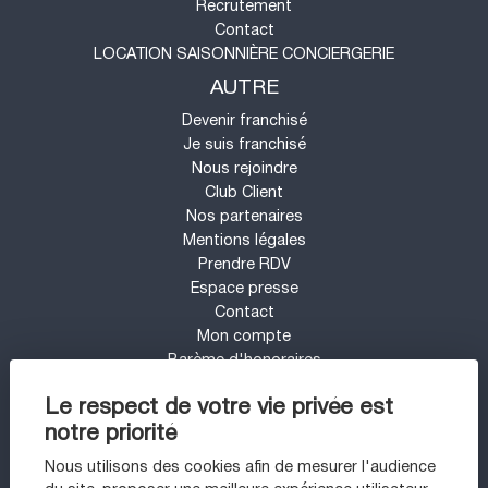
Recrutement
Contact
LOCATION SAISONNIÈRE CONCIERGERIE
AUTRE
Devenir franchisé
Je suis franchisé
Nous rejoindre
Club Client
Nos partenaires
Mentions légales
Prendre RDV
Espace presse
Contact
Mon compte
Barème d'honoraires
UN PROJET IMMOBILIER SUR LE SECTEUR
Le respect de votre vie privée est
DE ARCACHON ?
notre priorité
Appartement à vendre à Arcachon
Nous utilisons des cookies afin de mesurer l'audience
Maison à vendre à Gujan-mestras