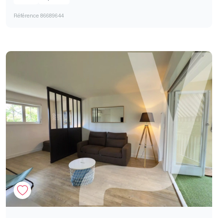
Référence 86689644